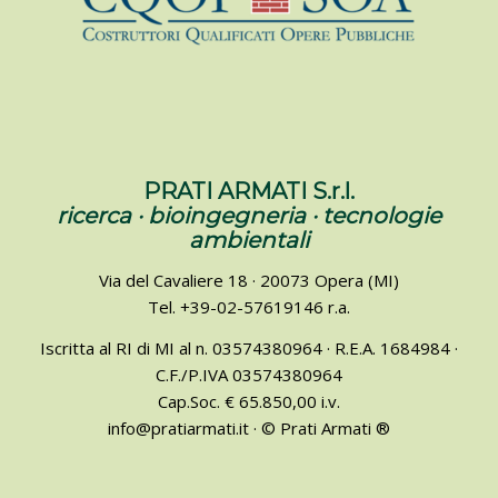
PRATI ARMATI S.r.l.
ricerca · bioingegneria · tecnologie
ambientali
Via del Cavaliere 18 · 20073 Opera (MI)
Tel. +39-02-57619146 r.a.
Iscritta al RI di MI al n. 03574380964 · R.E.A. 1684984 ·
C.F./P.IVA 03574380964
Cap.Soc. € 65.850,00 i.v.
info@pratiarmati.it · © Prati Armati ®