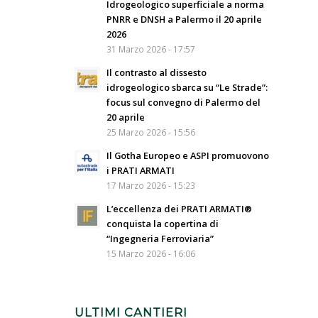
Idrogeologico superficiale a norma
PNRR e DNSH a Palermo il 20 aprile
2026
31 Marzo 2026 - 17:57
Il contrasto al dissesto
idrogeologico sbarca su “Le Strade”:
focus sul convegno di Palermo del
20 aprile
25 Marzo 2026 - 15:56
Il Gotha Europeo e ASPI promuovono
i PRATI ARMATI
17 Marzo 2026 - 15:23
L’eccellenza dei PRATI ARMATI®
conquista la copertina di
“Ingegneria Ferroviaria”
15 Marzo 2026 - 16:06
ULTIMI CANTIERI