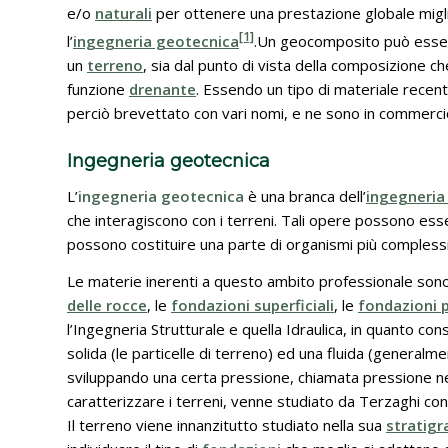
e/o
naturali
per ottenere una prestazione globale miglio
[1]
l’
ingegneria geotecnica
.Un geocomposito può essere
un
terreno
, sia dal punto di vista della composizione c
funzione
drenante
. Essendo un tipo di materiale recent
perciò brevettato con vari nomi, e ne sono in commercio d
Ingegneria geotecnica
L’
ingegneria geotecnica
è una branca dell’
ingegneria 
che interagiscono con i terreni. Tali opere possono ess
possono costituire una parte di organismi più complessi
Le materie inerenti a questo ambito professionale sono l
delle rocce
, le
fondazioni superficiali
, le
fondazioni 
l’Ingegneria Strutturale e quella Idraulica, in quanto co
solida (le particelle di terreno) ed una fluida (general
sviluppando una certa pressione, chiamata pressione n
caratterizzare i terreni, venne studiato da Terzaghi con il
Il terreno viene innanzitutto studiato nella sua
stratigr