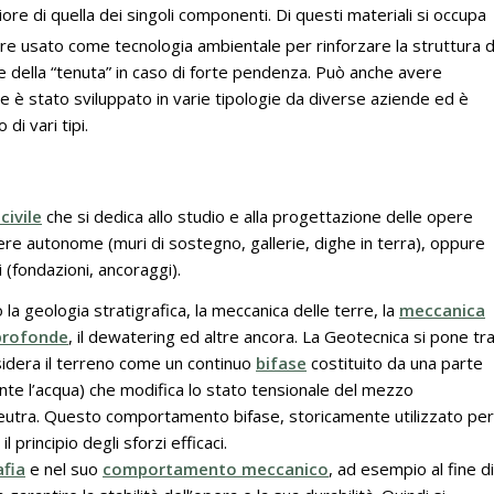
re di quella dei singoli componenti. Di questi materiali si occupa
 usato come tecnologia ambientale per rinforzare la struttura d
he della “tenuta” in caso di forte pendenza. Può anche avere
e è stato sviluppato in varie tipologie da diverse aziende ed è
i vari tipi.
civile
che si dedica allo studio e alla progettazione delle opere
ere autonome (muri di sostegno, gallerie, dighe in terra), oppure
 (fondazioni, ancoraggi).
a geologia stratigrafica, la meccanica delle terre, la
meccanica
profonde
, il dewatering ed altre ancora. La Geotecnica si pone tr
nsidera il terreno come un continuo
bifase
costituito da una parte
mente l’acqua) che modifica lo stato tensionale del mezzo
eutra. Questo comportamento bifase, storicamente utilizzato per
 principio degli sforzi efficaci.
afia
e nel suo
comportamento meccanico
, ad esempio al fine di