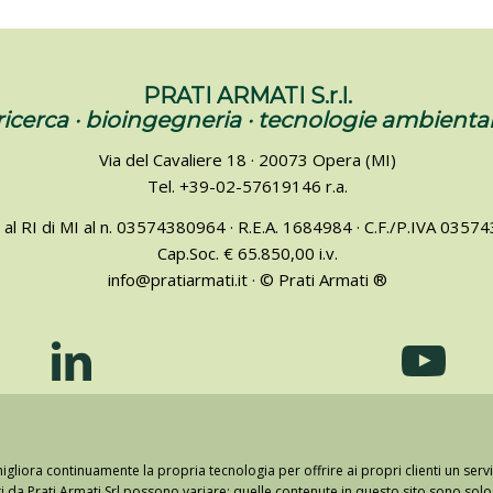
PRATI ARMATI S.r.l.
ricerca · bioingegneria · tecnologie ambiental
Via del Cavaliere 18 · 20073 Opera (MI)
Tel. +39-02-57619146 r.a.
a al RI di MI al n. 03574380964 · R.E.A. 1684984 · C.F./P.IVA 035
Cap.Soc. € 65.850,00 i.v.
info@pratiarmati.it · © Prati Armati ®
igliora continuamente la propria tecnologia per offrire ai propri clienti un servi
erti da Prati Armati Srl possono variare: quelle contenute in questo sito sono so