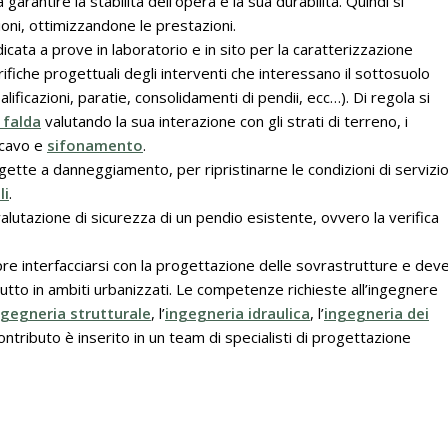
arantire la stabilità dell’opera e la sua durabilità. Quindi si
oni, ottimizzandone le prestazioni.
cata a prove in laboratorio e in sito per la caratterizzazione
ifiche progettuali degli interventi che interessano il sottosuolo
alificazioni, paratie, consolidamenti di pendii, ecc…). Di regola si
 falda
valutando la sua interazione con gli strati di terreno, i
scavo e
sifonamento
.
ggette a danneggiamento, per ripristinarne le condizioni di servizio
li
.
lutazione di sicurezza di un pendio esistente, ovvero la verifica
 interfacciarsi con la progettazione delle sovrastrutture e dev
tutto in ambiti urbanizzati. Le competenze richieste all’ingegnere
ngegneria strutturale
, l’
ingegneria idraulica
, l’
ingegneria dei
ontributo è inserito in un team di specialisti di progettazione