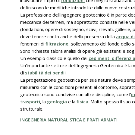
individuare il tipo di
fondazioni
che meglio si adattano a g
definiscono le modifiche introdotte dalle nuove costruzi
La professione dell’ingegnere geotecnico è in parte dedi
meccanica dei terreni, ma soprattutto consiste nelle ver
(fondazioni, opere di sostegno, scavi, rilevati, gallerie, p
deve tenere conto anche della presenza della
acqua di
fenomeni di
filtrazione
, sollevamento del fondo dello 
Sono richieste talora analisi di opere già esistenti e so
Un esempio classico è quello dei
cedimenti differenzia
Un’importante settore dell’Ingegneria Geotecnica è la va
di
stabilità dei pendii
.
La progettazione geotecnica per sua natura deve sempre
misurarsi con le condizioni presenti al contorno, soprat
geotecnico sono condivise con altre discipline, come l’
i
trasporti
, la
geologia
e la
fisica
. Molto spesso il suo c
strutturale.
INGEGNERIA NATURALISTICA E PRATI ARMATI