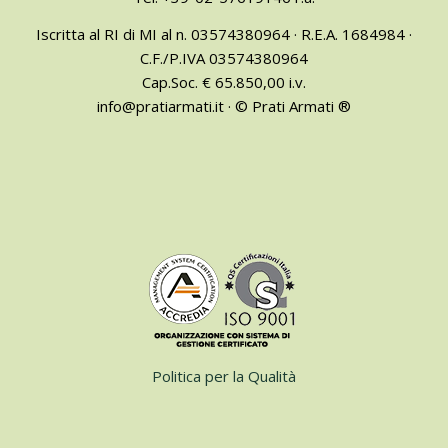
Iscritta al RI di MI al n. 03574380964 · R.E.A. 1684984 ·
C.F./P.IVA 03574380964
Cap.Soc. € 65.850,00 i.v.
info@pratiarmati.it · © Prati Armati ®
Politica per la Qualità