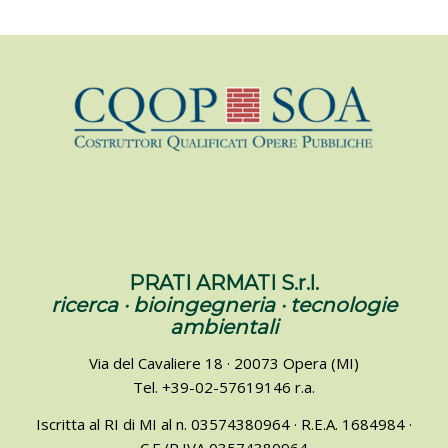
PRATI ARMATI S.r.l.
ricerca · bioingegneria · tecnologie
ambientali
Via del Cavaliere 18 · 20073 Opera (MI)
Tel. +39-02-57619146 r.a.
Iscritta al RI di MI al n. 03574380964 · R.E.A. 1684984 ·
C.F./P.IVA 03574380964