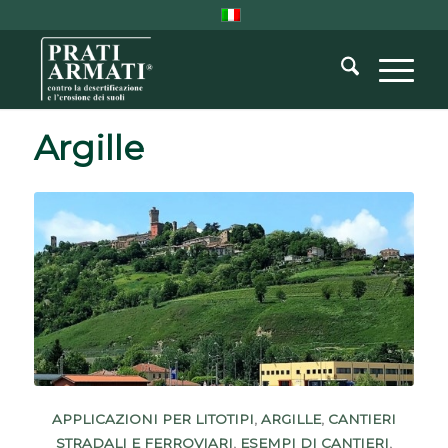
Argille
APPLICAZIONI PER LITOTIPI
,
ARGILLE
,
CANTIERI
STRADALI E FERROVIARI
,
ESEMPI DI CANTIERI
,