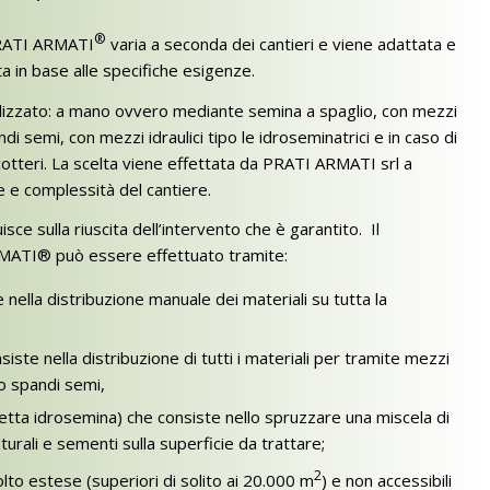
®
PRATI ARMATI
varia a seconda dei cantieri e viene adattata e
ta in base alle specifiche esigenze.
lizzato: a mano ovvero mediante semina a spaglio, con mezzi
di semi, con mezzi idraulici tipo le idroseminatrici e in caso di
icotteri. La scelta viene effettata da PRATI ARMATI srl a
e e complessità del cantiere.
sce sulla riuscita dell’intervento che è garantito. Il
MATI® può essere effettuato tramite:
ella distribuzione manuale dei materiali su tutta la
ste nella distribuzione di tutti i materiali per tramite mezzi
o spandi semi,
etta idrosemina) che consiste nello spruzzare una miscela di
aturali e sementi sulla superficie da trattare;
2
to estese (superiori di solito ai 20.000 m
) e non accessibili