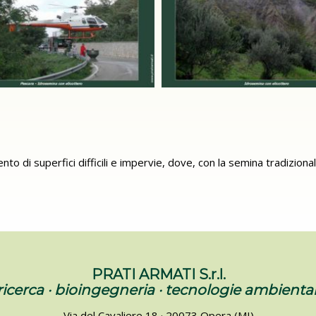
ento di superfici difficili e impervie, dove, con la semina tradizi
PRATI ARMATI S.r.l.
ricerca · bioingegneria · tecnologie ambiental
Via del Cavaliere 18 · 20073 Opera (MI)