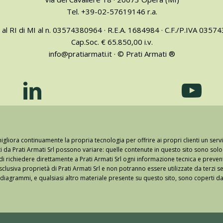
Tel. +39-02-57619146 r.a.
a al RI di MI al n. 03574380964 · R.E.A. 1684984 · C.F./P.IVA 035
Cap.Soc. € 65.850,00 i.v.
info@pratiarmati.it · © Prati Armati ®
igliora continuamente la propria tecnologia per offrire ai propri clienti un servi
erti da Prati Armati Srl possono variare: quelle contenute in questo sito sono so
 di richiedere direttamente a Prati Armati Srl ogni informazione tecnica e preve
lusiva proprietà di Prati Armati Srl e non potranno essere utilizzate da terzi sen
, diagrammi, e qualsiasi altro materiale presente su questo sito, sono coperti d