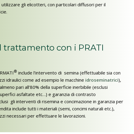
tilizzare gli elicotteri, con particolari diffusori per il
cie.
il trattamento con i PRATI
®
 ARMATI
include l’intervento di semina (effettuabile sia con
zi idraulici come ad esempio le macchine
idroseminatrici
),
lmeno pari all’80% della superficie inerbibile (esclusi
superfici asfaltate etc…) e garanzia di contrasto
lusi gli interventi di risemina e concimazione in garanzia per
endita include tutti i materiali (semi, concimi naturali etc.),
zi necessari per effettuare le lavorazioni.