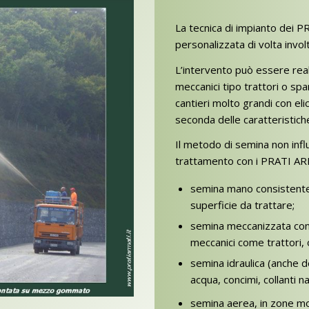
La tecnica di impianto dei 
personalizzata di volta invol
L’intervento può essere rea
meccanici tipo trattori o span
cantieri molto grandi con el
seconda delle caratteristich
Il metodo di semina non influi
trattamento con i PRATI AR
semina mano consistente n
superficie da trattare;
semina meccanizzata consi
meccanici come trattori, 
semina idraulica (anche d
acqua, concimi, collanti n
semina aerea, in zone mol