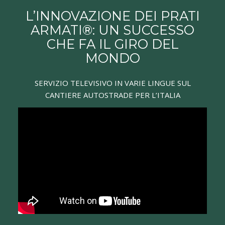
PRATI ARMATI®
Contro la desertificazione e l’erosione dei suoli
1
2
3
4
5
6
7
8
9
10
11
L’INNOVAZIONE DEI PRATI
ARMATI®: UN SUCCESSO
CHE FA IL GIRO DEL
MONDO