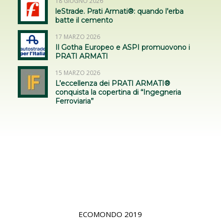
28 MARZO 2024
AGI – Nuove opere di captazione e
regimazione delle acque meteoriche
direttamente sul tal quale
15 NOVEMBRE 2023
6TH WORLD LANDSLIDE FORUM 2023
FLORENCE ITALY
Articoli su libri e riviste
18 GIUGNO 2026
leStrade. Prati Armati®: quando l’erba
batte il cemento
17 MARZO 2026
Il Gotha Europeo e ASPI promuovono i
PRATI ARMATI