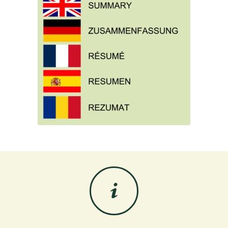
PRATI ARMATI®: la
NATURA che SALVA SE
STESSA
FILE IN VARIE LINGUE