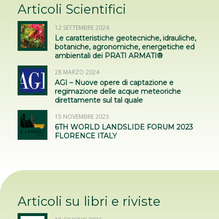
visita al cantiere Autostrade per l’Italia
realizzato a Castiglione dei Pepoli
26 GIUGNO 2024
Dissesto idrogeologico eliminato sulla SS
45 Val di Trebbia (ANAS Liguria) grazie ai
PRATI ARMATI®
10 APRILE 2024
Un borgo umbro rinasce: i Prati Armati®
consolidano la rupe di Parrano (TR)
Articoli Scientifici
12 SETTEMBRE 2024
Le caratteristiche geotecniche, idrauliche,
botaniche, agronomiche, energetiche ed
ambientali dei PRATI ARMATI®