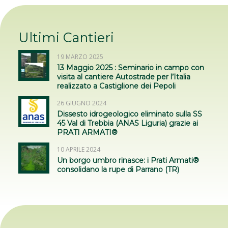
18 GIUGNO 2026
leStrade. Prati Armati®: quando l’erba
batte il cemento
31 MARZO 2026
PRATI ARMATI®: La Soluzione NBS per
l’Erosione e il Dissesto Idrogeologico
superficiale a norma PNRR e DNSH a
Palermo il 20 aprile 2026
25 MARZO 2026
Il contrasto al dissesto idrogeologico
sbarca su “Le Strade”: focus sul convegno
di Palermo del 20 aprile
Ultimi Cantieri
19 MARZO 2025
13 Maggio 2025 : Seminario in campo con