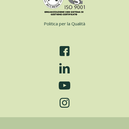
Tel. +39-02-57619146 r.a.
Iscritta al RI di MI al n. 03574380964 · R.E.A. 1684984 ·
C.F./P.IVA 03574380964
Cap.Soc. € 65.850,00 i.v.
info@pratiarmati.it · © Prati Armati ®
Politica per la Qualità