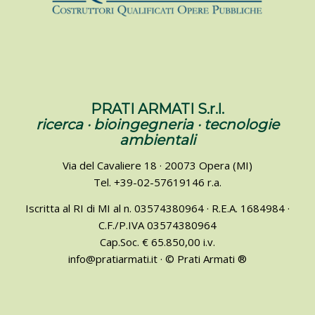
PRATI ARMATI S.r.l.
ricerca · bioingegneria · tecnologie
ambientali
Via del Cavaliere 18 · 20073 Opera (MI)
Tel. +39-02-57619146 r.a.
Iscritta al RI di MI al n. 03574380964 · R.E.A. 1684984 ·
C.F./P.IVA 03574380964
Cap.Soc. € 65.850,00 i.v.
info@pratiarmati.it · © Prati Armati ®