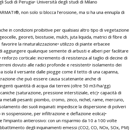
gli Sudi di Perugia• Università degli studi di Milano
RMATI®, non solo si blocca l’erosione, ma si ha una ennupla di
nche in condizioni proibitive per qualsiasi altro tipo di vegetazione
eocelle, georeti, biostuoie, mulch, juta liquida, matrici di fibre di
favorire la rinaturalizzazione• utilizzo di piante erbacee
i aggiungere qualunque semente di arbusti e alberi per facilitare
 rinforzo corticale: incremento di resistenza al taglio di decine di
erreni dovuto alle radici profonde e resistenti• isolamento dei
a isola il versante dalle piogge come il tetto di una capanna,
nfiltrazione che può essere causa scatenante anche di
ingenti quantità di acqua dai terreni (oltre 50 m3/ha/gg)
aniche (saturazione, pressione interstiziale, etc)• capacità di
 metalli pesanti: piombo, cromo, zinco, nichel, rame, mercurio,
solamento dei suoli inquinati: impedisce la dispersione di polveri
in sospensione, per infiltrazione e deflazione eolica)•
e l’impianto antierosivo: con un risparmio da 10 a 100 volte
i• abbattimento degli inquinamenti emessi (CO2, CO, NOx, SOx, PM)