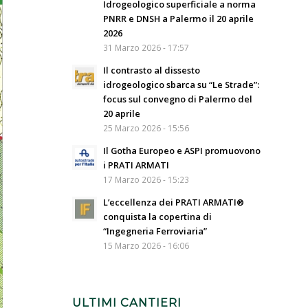
Idrogeologico superficiale a norma
PNRR e DNSH a Palermo il 20 aprile
2026
31 Marzo 2026 - 17:57
Il contrasto al dissesto
idrogeologico sbarca su “Le Strade”:
focus sul convegno di Palermo del
20 aprile
25 Marzo 2026 - 15:56
Il Gotha Europeo e ASPI promuovono
i PRATI ARMATI
17 Marzo 2026 - 15:23
L’eccellenza dei PRATI ARMATI®
conquista la copertina di
“Ingegneria Ferroviaria”
15 Marzo 2026 - 16:06
ULTIMI CANTIERI