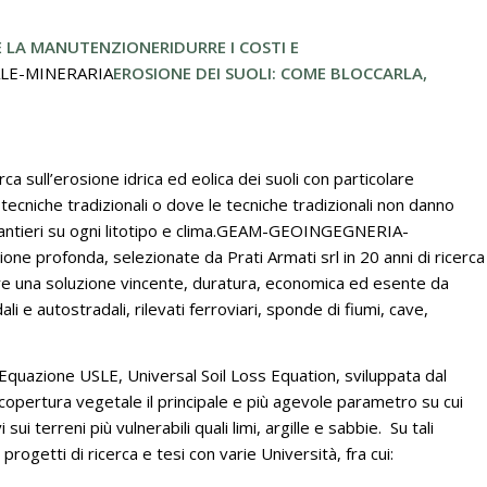
RE LA MANUTENZIONE
RIDURRE I COSTI E
LE-MINERARIA
EROSIONE DEI SUOLI: COME BLOCCARLA,
rca sull’erosione idrica ed eolica dei suoli con particolare
con tecniche tradizionali o dove le tecniche tradizionali non danno
i cantieri su ogni litotipo e clima.GEAM-GEOINGEGNERIA-
 profonda, selezionate da Prati Armati srl in 20 anni di ricerca
ere una soluzione vincente, duratura, economica ed esente da
 e autostradali, rilevati ferroviari, sponde di fiumi, cave,
one USLE, Universal Soil Loss Equation, sviluppata dal
a copertura vegetale il principale e più agevole parametro su cui
i terreni più vulnerabili quali limi, argille e sabbie. Su tali
rogetti di ricerca e tesi con varie Università, fra cui: