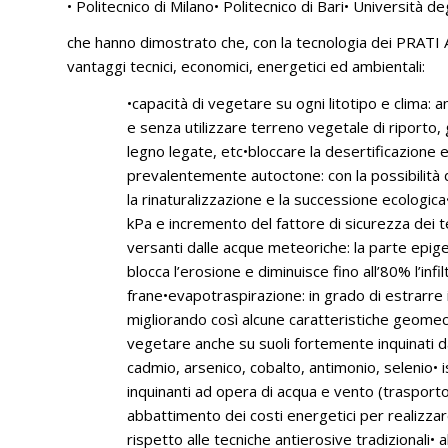
• Politecnico di Milano• Politecnico di Bari• Università de
che hanno dimostrato che, con la tecnologia dei PRATI A
vantaggi tecnici, economici, energetici ed ambientali:
•capacità di vegetare su ogni litotipo e clima: a
e senza utilizzare terreno vegetale di riporto, g
legno legate, etc•bloccare la desertificazione e 
prevalentemente autoctone: con la possibilità d
la rinaturalizzazione e la successione ecologica•
kPa e incremento del fattore di sicurezza dei t
versanti dalle acque meteoriche: la parte epige
blocca l’erosione e diminuisce fino all’80% l’i
frane•evapotraspirazione: in grado di estrarre 
migliorando così alcune caratteristiche geomecc
vegetare anche su suoli fortemente inquinati da
cadmio, arsenico, cobalto, antimonio, selenio• i
inquinanti ad opera di acqua e vento (trasporto 
abbattimento dei costi energetici per realizzar
rispetto alle tecniche antierosive tradizional