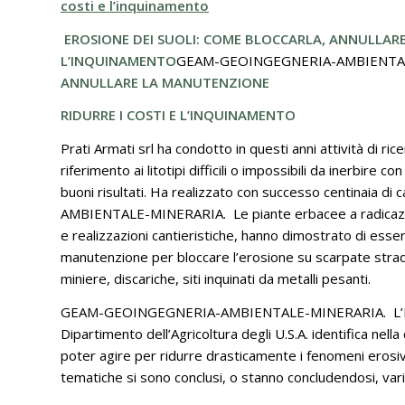
costi e l’inquinamento
EROSIONE DEI SUOLI: COME BLOCCARLA, ANNULLA
L’INQUINAMENTO
GEAM-GEOINGEGNERIA-AMBIENTA
ANNULLARE LA MANUTENZIONE
RIDURRE I COSTI E L’INQUINAMENTO
Prati Armati srl ha condotto in questi anni attività di rice
riferimento ai litotipi difficili o impossibili da inerbire 
buoni risultati. Ha realizzato con successo centinaia d
AMBIENTALE-MINERARIA. Le piante erbacee a radicazione
e realizzazioni cantieristiche, hanno dimostrato di ess
manutenzione per bloccare l’erosione su scarpate stradali
miniere, discariche, siti inquinati da metalli pesanti.
GEAM-GEOINGEGNERIA-AMBIENTALE-MINERARIA. L’Equazi
Dipartimento dell’Agricoltura degli U.S.A. identifica nell
poter agire per ridurre drasticamente i fenomeni erosivi su
tematiche si sono conclusi, o stanno concludendosi, vari p