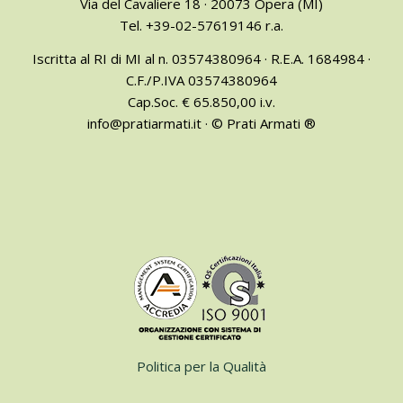
Via del Cavaliere 18 · 20073 Opera (MI)
Tel. +39-02-57619146 r.a.
Iscritta al RI di MI al n. 03574380964 · R.E.A. 1684984 ·
C.F./P.IVA 03574380964
Cap.Soc. € 65.850,00 i.v.
info@pratiarmati.it · © Prati Armati ®
Politica per la Qualità