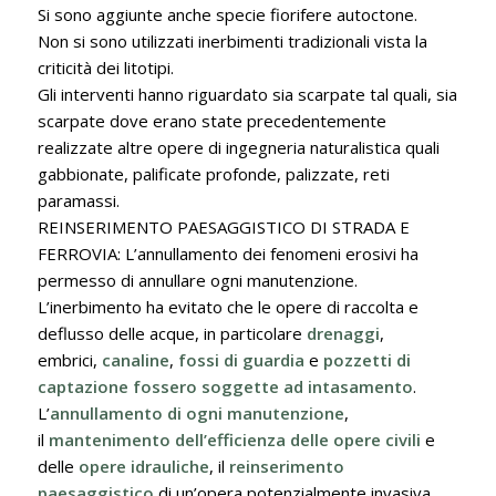
Si sono aggiunte anche specie fiorifere autoctone.
Non si sono utilizzati inerbimenti tradizionali vista la
criticità dei litotipi.
Gli interventi hanno riguardato sia scarpate tal quali, sia
scarpate dove erano state precedentemente
realizzate altre opere di ingegneria naturalistica quali
gabbionate, palificate profonde, palizzate, reti
paramassi.
REINSERIMENTO PAESAGGISTICO DI STRADA E
FERROVIA: L’annullamento dei fenomeni erosivi ha
permesso di annullare ogni manutenzione.
L’inerbimento ha evitato che le opere di raccolta e
deflusso delle acque, in particolare
drenaggi
,
embrici,
canaline
,
fossi di guardia
e
pozzetti di
captazione fossero soggette ad intasamento
.
L’
annullamento di ogni manutenzione
,
il
mantenimento dell’efficienza delle opere civili
e
delle
opere idrauliche
, il
reinserimento
paesaggistico
di un’opera potenzialmente invasiva