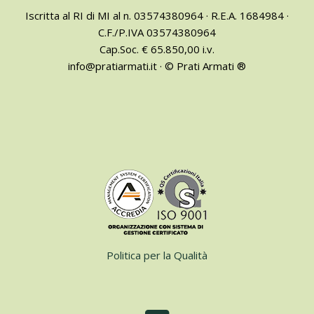
Iscritta al RI di MI al n. 03574380964 · R.E.A. 1684984 ·
C.F./P.IVA 03574380964
Cap.Soc. € 65.850,00 i.v.
info@pratiarmati.it · © Prati Armati ®
Politica per la Qualità