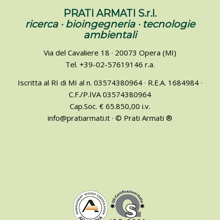
PRATI ARMATI S.r.l.
ricerca · bioingegneria · tecnologie
ambientali
Via del Cavaliere 18 · 20073 Opera (MI)
Tel. +39-02-57619146 r.a.
Iscritta al RI di MI al n. 03574380964 · R.E.A. 1684984 ·
C.F./P.IVA 03574380964
Cap.Soc. € 65.850,00 i.v.
info@pratiarmati.it · © Prati Armati ®