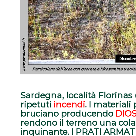
Sardegna, località Florinas (
ripetuti
incendi
. I
materiali p
bruciano
producendo
DIO
rendono il terreno una colata
inquinante. I PRATI ARMATI