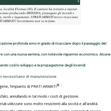
lità Florinas (SS). Il cantiere ha resistito a ripetuti
 bruciano producendo DIOSSINA, propagano gli incendi e
sa, sterile e inquinante. I PRATI ARMATI invece ricacciano
TI ARMATI l’investimento non va in fumo.
azione profonda sono in grado di ricacciare dopo il passaggio del
ire con una nuova semina, con notevole risparmio economico. Alcune
astando così lo sviluppo e la propagazione degli incendi.
n necessitano di manutenzione
® :
gime, l’impianto di PRATI ARMATI
lci, annullando in tal modo i costi di gestione.
li utilizzate sono molto resistenti alla siccità e all’aridità.