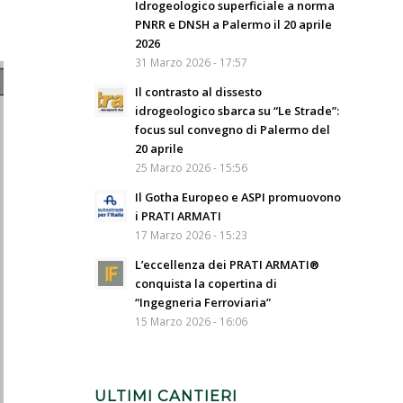
Idrogeologico superficiale a norma
PNRR e DNSH a Palermo il 20 aprile
2026
31 Marzo 2026 - 17:57
Il contrasto al dissesto
idrogeologico sbarca su “Le Strade”:
focus sul convegno di Palermo del
20 aprile
25 Marzo 2026 - 15:56
Il Gotha Europeo e ASPI promuovono
i PRATI ARMATI
17 Marzo 2026 - 15:23
L’eccellenza dei PRATI ARMATI®
conquista la copertina di
“Ingegneria Ferroviaria”
15 Marzo 2026 - 16:06
ULTIMI CANTIERI