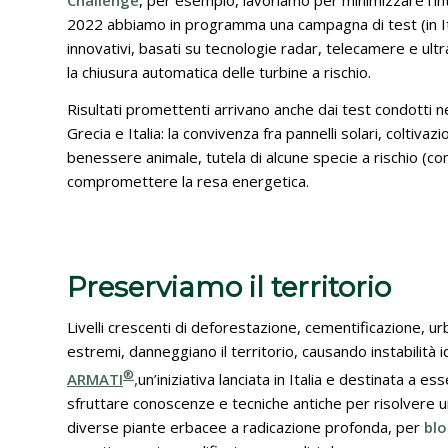
Challenge
, per esempio, lavoriamo per minimizzare l’inter
2022 abbiamo in programma una campagna di test (in Ital
innovativi, basati su tecnologie radar, telecamere e ult
la chiusura automatica delle turbine a rischio.
Risultati promettenti arrivano anche dai test condotti ne
Grecia e Italia: la convivenza fra pannelli solari, coltivaz
benessere animale, tutela di alcune specie a rischio (co
compromettere la resa energetica.
Preserviamo il territorio
Livelli crescenti di deforestazione, cementificazione, u
estremi, danneggiano il territorio, causando instabilità
®
ARMATI
,
un’iniziativa lanciata in Italia e destinata a 
sfruttare conoscenze e tecniche antiche per risolvere
diverse piante erbacee a radicazione profonda, per
blo