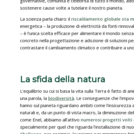
governative, comunità e celebrità di tutto il mondo, ad
sostenere cause volte a tutelare il nostro pianeta.
La scienza parla chiaro: il
riscaldamento globale sta m
energetica – la produzione di elettricità da fonti rinnovab
– è l’unica scelta efficace per alimentare il mondo se
concreto nella progettazione e adozione di soluzioni per
contrastare il cambiamento climatico e contribuire a un
La sfida della natura
L’equilibrio su cui si basa la vita sulla Terra è fatto di a
una parola, la
biodiversità
. Le conseguenze che l’impov
hanno sul pianeta riguardano ambiti come l’insicurezza a
naturali e, da un punto di vista macro, la diminuzione d
come Enel, abbiamo all’attivo
numerosi progetti volti 
specialmente per quel che riguarda l’installazione di nuo