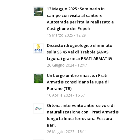
13 Maggio 2025 : Seminario in
campo con visita al cantiere
Autostrade per l’Italia realizzato a
Castiglione dei Pepoli
19 Marzo 2025 - 12:29
Dissesto idrogeologico eliminato
sulla SS 45 Val di Trebbia (ANAS
Liguria) grazie ai PRATI ARMATI®
a
26 Giugno 2024 - 12:47
Un borgo umbro rinasce: i Prati
Armati® consolidano la rupe di
Parrano (TR)
10 Aprile 2024 - 16:57
Ortona: intervento antierosivo e di
naturalizzazione con i Prati Armati®
lungo la linea ferroviaria Pescara-
Bari,
26 Maggio 2023 - 18:11