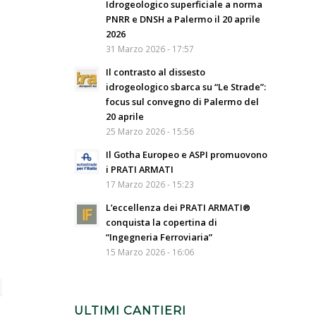
Idrogeologico superficiale a norma
PNRR e DNSH a Palermo il 20 aprile
2026
31 Marzo 2026 - 17:57
Il contrasto al dissesto
idrogeologico sbarca su “Le Strade”:
focus sul convegno di Palermo del
20 aprile
25 Marzo 2026 - 15:56
Il Gotha Europeo e ASPI promuovono
i PRATI ARMATI
17 Marzo 2026 - 15:23
L’eccellenza dei PRATI ARMATI®
conquista la copertina di
“Ingegneria Ferroviaria”
15 Marzo 2026 - 16:06
ULTIMI CANTIERI