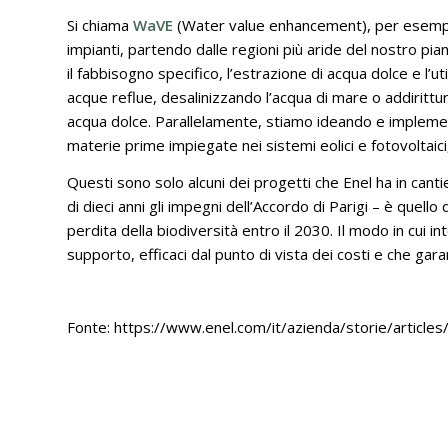
Si chiama
WaVE
(Water value enhancement), per esempio,
impianti, partendo dalle regioni più aride del nostro pian
il fabbisogno specifico, l’estrazione di acqua dolce e l’ut
acque reflue, desalinizzando l’acqua di mare o addirittur
acqua dolce. Parallelamente, stiamo ideando e implement
materie prime impiegate nei sistemi eolici e fotovoltaici,
Questi sono solo alcuni dei progetti che Enel ha in cantie
di dieci anni gli impegni dell’Accordo di Parigi – è quell
perdita della biodiversità entro il 2030. Il modo in cui i
supporto, efficaci dal punto di vista dei costi e che gara
Fonte: https://www.enel.com/it/azienda/storie/articl