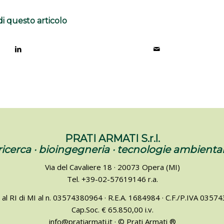
di questo articolo
PRATI ARMATI S.r.l.
ricerca · bioingegneria · tecnologie ambiental
Via del Cavaliere 18 · 20073 Opera (MI)
Tel. +39-02-57619146 r.a.
a al RI di MI al n. 03574380964 · R.E.A. 1684984 · C.F./P.IVA 035
Cap.Soc. € 65.850,00 i.v.
info@pratiarmati.it · © Prati Armati ®