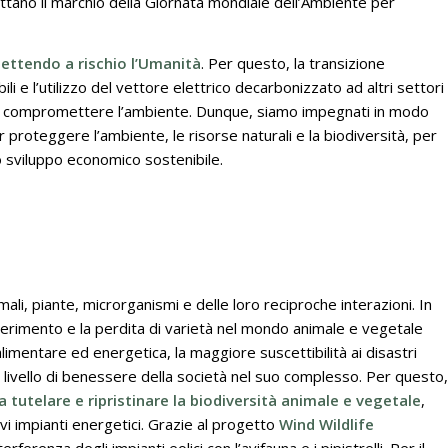
ottano il marchio della Giornata mondiale dell’Ambiente per
ettendo a rischio l’Umanità
. Per questo, la transizione
ili e l’utilizzo del vettore elettrico decarbonizzato ad altri settori
nza compromettere l’ambiente. Dunque, siamo impegnati in modo
 proteggere l’ambiente, le risorse naturali e la biodiversità, per
o sviluppo economico sostenibile.
nimali, piante, microrganismi e delle loro reciproche interazioni. In
erimento e la perdita di varietà nel mondo animale e vegetale
limentare ed energetica, la maggiore suscettibilità ai disastri
el livello di benessere della società nel suo complesso. Per questo,
a tutelare e ripristinare la biodiversità animale e vegetale
,
vi impianti energetici. Grazie al progetto
Wind Wildlife