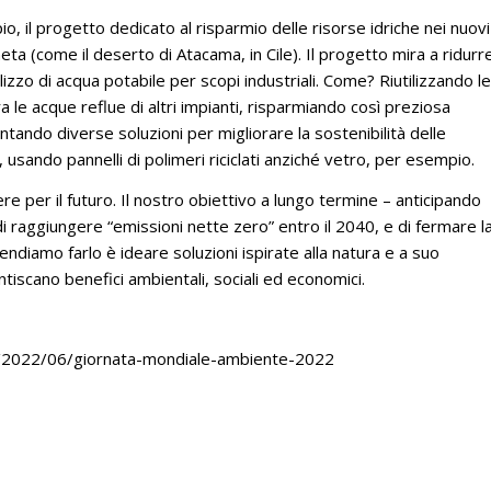
 il progetto dedicato al risparmio delle risorse idriche nei nuovi
eta (come il deserto di Atacama, in Cile). Il progetto mira a ridurr
ilizzo di acqua potabile per scopi industriali. Come? Riutilizzando le
a le acque reflue di altri impianti, risparmiando così preziosa
ando diverse soluzioni per migliorare la sostenibilità delle
 usando pannelli di polimeri riciclati anziché vetro, per esempio.
re per il futuro. Il nostro obiettivo a lungo termine – anticipando
o di raggiungere “emissioni nette zero” entro il 2040, e di fermare l
ntendiamo farlo è ideare soluzioni ispirate alla natura e a suo
ntiscano benefici ambientali, sociali ed economici.
es/2022/06/giornata-mondiale-ambiente-2022