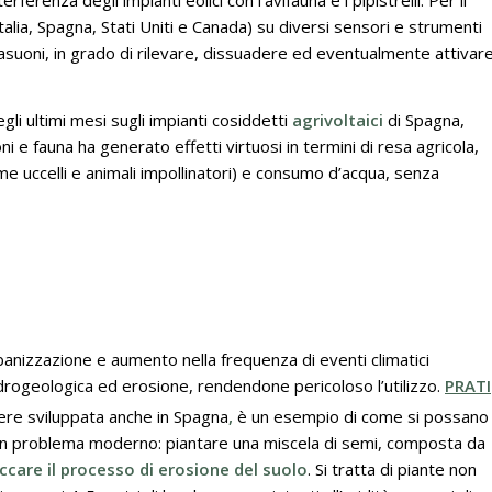
ferenza degli impianti eolici con l’avifauna e i pipistrelli. Per il
ia, Spagna, Stati Uniti e Canada) su diversi sensori e strumenti
rasuoni, in grado di rilevare, dissuadere ed eventualmente attivar
gli ultimi mesi sugli impianti cosiddetti
agrivoltaici
di Spagna,
ioni e fauna ha generato effetti virtuosi in termini di resa agricola,
me uccelli e animali impollinatori) e consumo d’acqua, senza
rbanizzazione e aumento nella frequenza di eventi climatici
 idrogeologica ed erosione, rendendone pericoloso l’utilizzo.
PRATI
essere sviluppata anche in Spagna
,
è un esempio di come si possano
 un problema moderno: piantare una miscela di semi, composta da
ccare il processo di erosione del suolo
. Si tratta di piante non