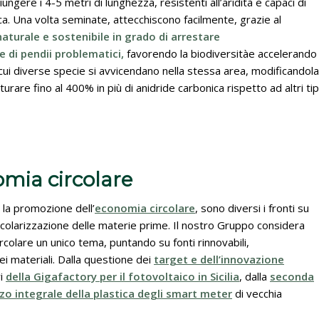
gere i 4-5 metri di lunghezza, resistenti all’aridità e capaci di
ica. Una volta seminate, attecchiscono facilmente, grazie al
aturale e sostenibile in grado di arrestare
e di pendii problematici,
favorendo la biodiversitàe accelerando
cui diverse specie si avvicendano nella stessa area, modificandola
urare fino al 400% in più di anidride carbonica rispetto ad altri tip
omia circolare
 la promozione dell’
economia circolare
, sono diversi i fronti su
rcolarizzazione delle materie prime. Il nostro Gruppo considera
rcolare un unico tema, puntando su fonti rinnovabili,
dei materiali. Dalla questione dei
target e dell’innovazione
ri
della
Gigafactory per il fotovoltaico in Sicilia
, dalla
seconda
izzo integrale della plastica degli smart meter
di vecchia