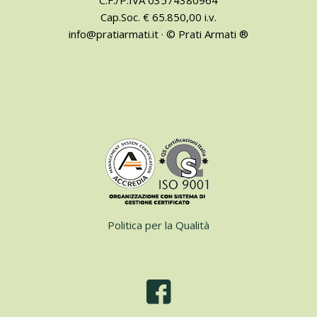
C.F./P.IVA 03574380964
Cap.Soc. € 65.850,00 i.v.
info@pratiarmati.it · © Prati Armati ®
Politica per la Qualità