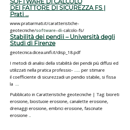
SOFTWARE DI CALCOLO
DEl FATTORE DI SICUREZZA FS |
Prati
…
www.pratiarmati.it/caratteristiche-
geotecniche/
software
–
di
-calcolo-fs/
Stabilità dei pendii – Università degli
Studi di Firenze
geotecnica.dicea.unifi.it/disp_18.pdf
I metodi di analisi della stabilità dei pendii più diffusi ed
utilizzati nella pratica professio-
…..
per stimare
il coefficiente di sicurezzadi un pendio stabile, si fissa
la
…
Pubblicato in Caratteristiche geotecniche | Tag: bioreti
erosione, biostuoie erosione, canalette erosione,
drenaggi erosione, embrici erosione, fascinate
erosione
..