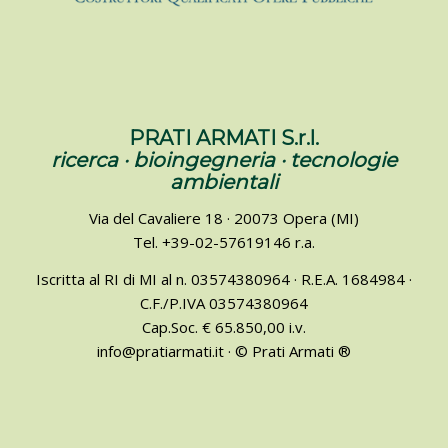
PRATI ARMATI S.r.l.
ricerca · bioingegneria · tecnologie
ambientali
Via del Cavaliere 18 · 20073 Opera (MI)
Tel. +39-02-57619146 r.a.
Iscritta al RI di MI al n. 03574380964 · R.E.A. 1684984 ·
C.F./P.IVA 03574380964
Cap.Soc. € 65.850,00 i.v.
info@pratiarmati.it · © Prati Armati ®