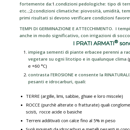
fortemente da:
1.
condizioni pedologiche: tipo di te
etc..;
2.
condizioni climatiche: piovosità, umidità, tem
primi risultati si devono verificare condizioni favor
TEMPI DI GERMINAZIONE E ATTECCHIMENTO.
I temp
anche in modo significativo, con irrigazioni di soc
®
I PRATI ARMATI
sono
impiega sementi di piante erbacee perenni a ra
vegetare su ogni litotipo e in qualunque clima
(
e +60 °C)
contrasta l’EROSIONE e consente la RINATURALIZZA
pesanti e idrocarburi, quali
:
TERRE (argille, limi, sabbie, ghiaie e loro miscele)
ROCCE (purchè alterate o fratturate) quali conglomera
scisti, rocce acide o basiche
Terreni additivati con calce fino al 5% in peso
Suoli inquinati da idrocarburi e metalli pesanti in con