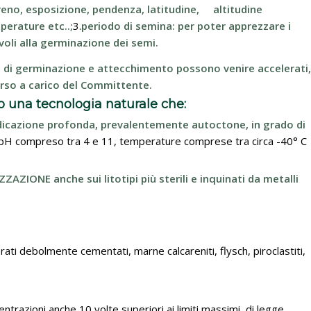
rreno, esposizione, pendenza, latitudine, altitudine
perature etc..;
3.
periodo di semina: per poter apprezzare i
evoli alla germinazione dei semi.
i di germinazione e attecchimento possono venire accelerati,
corso a carico del Committente.
 una tecnologia naturale che:
dicazione profonda, prevalentemente autoctone, in grado di
pH compreso tra 4 e 11, temperature comprese tra circa -40° C
ZIONE anche sui litotipi più sterili e inquinati da metalli
ti debolmente cementati, marne calcareniti, flysch, piroclastiti,
centrazioni anche 10 volte superiori ai limiti massimi di legge