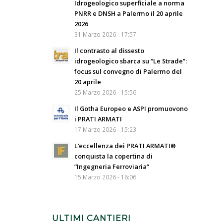
Idrogeologico superficiale a norma
PNRR e DNSH a Palermo il 20 aprile
2026
31 Marzo 2026 - 17:57
Il contrasto al dissesto
idrogeologico sbarca su “Le Strade”:
focus sul convegno di Palermo del
20 aprile
25 Marzo 2026 - 15:56
Il Gotha Europeo e ASPI promuovono
i PRATI ARMATI
17 Marzo 2026 - 15:23
L’eccellenza dei PRATI ARMATI®
conquista la copertina di
“Ingegneria Ferroviaria”
15 Marzo 2026 - 16:06
ULTIMI CANTIERI