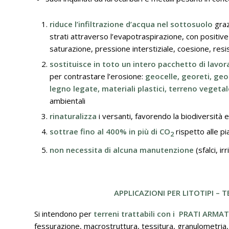
riduce l’infiltrazione d’acqua nel sottosuolo
graz
strati attraverso l’evapotraspirazione, con positive
saturazione, pressione interstiziale, coesione, resis
sostituisce in toto un intero pacchetto di lavo
per contrastare l’erosione:
geocelle, georeti, geog
legno legate, materiali plastici, terreno vegetal
ambientali
rinaturalizza
i versanti, favorendo la biodiversità 
sottrae fino al 400% in più di CO
rispetto alle pi
2
non necessita di alcuna manutenzione
(sfalci, ir
APPLICAZIONI PER LITOTIPI – 
Si intendono per
terreni trattabili con i
PRATI ARMAT
fessurazione, macrostruttura, tessitura, granulometria