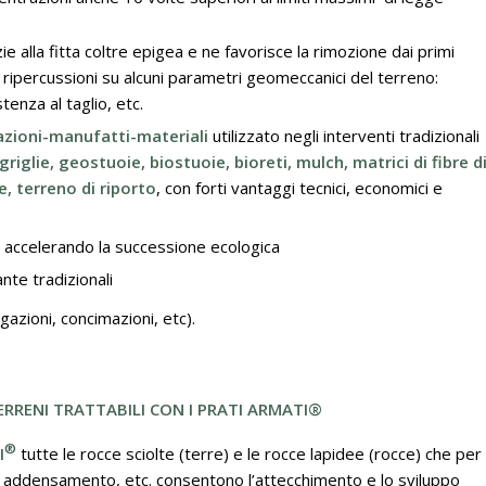
ie alla fitta coltre epigea e ne favorisce la rimozione dai primi
 ripercussioni su alcuni parametri geomeccanici del terreno:
tenza al taglio, etc.
razioni-manufatti-materiali
utilizzato negli interventi tradizionali
riglie, geostuoie, biostuoie, bioreti, mulch, matrici di fibre d
e, terreno di riporto
, con forti vantaggi tecnici, economici e
e accelerando la successione ecologica
ante tradizionali
rigazioni, concimazioni, etc).
TERRENI TRATTABILI CON I PRATI ARMATI®
®
I
tutte le rocce sciolte (terre) e le rocce lapidee (rocce) che per
, addensamento, etc. consentono l’attecchimento e lo sviluppo