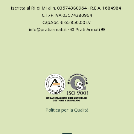
Iscritta al RI di MI al n. 03574380964 · R.E.A. 1684984 ·
C.F./P.IVA 03574380964
Cap.Soc. € 65.850,00 i.v.
info@pratiarmati.it · © Prati Armati ®
Politica per la Qualità