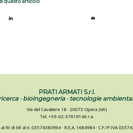
di questo articolo
PRATI ARMATI S.r.l.
ricerca · bioingegneria · tecnologie ambiental
Via del Cavaliere 18 · 20073 Opera (MI)
Tel. +39-02-57619146 r.a.
a al RI di MI al n. 03574380964 · R.E.A. 1684984 · C.F./P.IVA 035