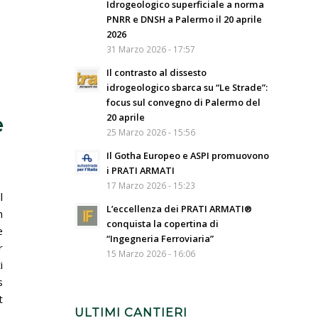
Idrogeologico superficiale a norma
PNRR e DNSH a Palermo il 20 aprile
2026
31 Marzo 2026 - 17:57
Il contrasto al dissesto
idrogeologico sbarca su “Le Strade”:
focus sul convegno di Palermo del
20 aprile
e
25 Marzo 2026 - 15:56
Il Gotha Europeo e ASPI promuovono
i PRATI ARMATI
17 Marzo 2026 - 15:23
l
L’eccellenza dei PRATI ARMATI®
h
conquista la copertina di
e
“Ingegneria Ferroviaria”
r
15 Marzo 2026 - 16:06
i
s
t
ULTIMI CANTIERI