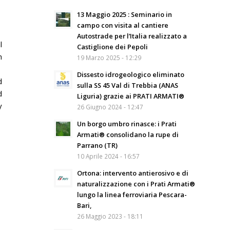
13 Maggio 2025 : Seminario in
campo con visita al cantiere
Autostrade per l’Italia realizzato a
l
Castiglione dei Pepoli
n
19 Marzo 2025 - 12:29
Dissesto idrogeologico eliminato
d
sulla SS 45 Val di Trebbia (ANAS
d
Liguria) grazie ai PRATI ARMATI®
y
26 Giugno 2024 - 12:47
Un borgo umbro rinasce: i Prati
Armati® consolidano la rupe di
Parrano (TR)
10 Aprile 2024 - 16:57
Ortona: intervento antierosivo e di
naturalizzazione con i Prati Armati®
lungo la linea ferroviaria Pescara-
Bari,
26 Maggio 2023 - 18:11