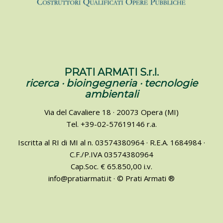
PRATI ARMATI S.r.l.
ricerca · bioingegneria · tecnologie
ambientali
Via del Cavaliere 18 · 20073 Opera (MI)
Tel. +39-02-57619146 r.a.
Iscritta al RI di MI al n. 03574380964 · R.E.A. 1684984 ·
C.F./P.IVA 03574380964
Cap.Soc. € 65.850,00 i.v.
info@pratiarmati.it · © Prati Armati ®